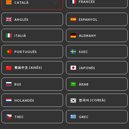
Pâtes flambées - Dans la meule de parmesan
FRANCÈS
FRANCÈS
CATALÀ
CATALÀ
Crème, speck, tomates cerises, Grappa - Soir
uniquement
ANGLÈS
ANGLÈS
ESPANYOL
ESPANYOL
19.00€
ITALIÀ
ITALIÀ
ALEMANY
ALEMANY
Côte de bœuf - Au feu de bois 500Gr
Sauce au choix : Champignons, Gorgonzola, Poivre
PORTUGUÈS
PORTUGUÈS
SUEC
SUEC
+2.00€
30.00€
简体中文 (XINÈS)
简体中文 (XINÈS)
JAPONÈS
JAPONÈS
Camembert au four à bois
RUS
RUS
ÀRAB
ÀRAB
Miel, sésame ou à l'huile de truffes, charcuterie,
PDT, salade
한국어 (COREÀ)
한국어 (COREÀ)
HOLANDÈS
HOLANDÈS
15.00€
TXEC
TXEC
GREC
GREC
Chapeau surprise du pizzaiolo
Demandez la garniture du jour