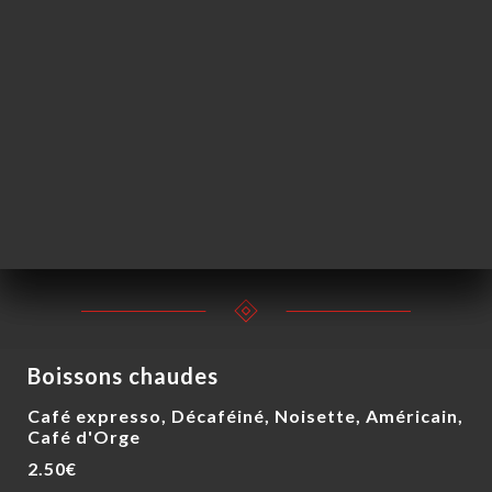
Champagnes
Champagnes
10cl
75cl
10.00€
65.00€
Kir royal
11.00€
Boissons chaudes
Café expresso, Décaféiné, Noisette, Américain,
Café d'Orge
2.50€