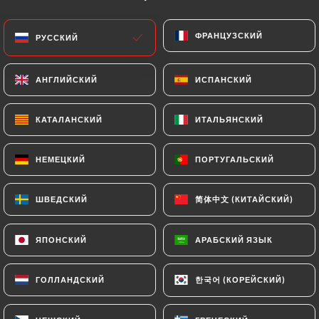
Заведение закрыто — откроется в 12:00
ФРАНЦУЗСКИЙ
ФРАНЦУЗСКИЙ
РУССКИЙ
РУССКИЙ
АНГЛИЙСКИЙ
АНГЛИЙСКИЙ
ИСПАНСКИЙ
ИСПАНСКИЙ
Don Carlo
КАТАЛАНСКИЙ
КАТАЛАНСКИЙ
ИТАЛЬЯНСКИЙ
ИТАЛЬЯНСКИЙ
64 МНЕНИЙ
НЕМЕЦКИЙ
НЕМЕЦКИЙ
ПОРТУГАЛЬСКИЙ
ПОРТУГАЛЬСКИЙ
PIZZERIA
简体中文 (КИТАЙСКИЙ)
简体中文 (КИТАЙСКИЙ)
ШВЕДСКИЙ
ШВЕДСКИЙ
7 Rue Paul Déroulède
06000 Nice France
ЯПОНСКИЙ
ЯПОНСКИЙ
АРАБСКИЙ ЯЗЫК
АРАБСКИЙ ЯЗЫК
한국어 (КОРЕЙСКИЙ)
한국어 (КОРЕЙСКИЙ)
ГОЛЛАНДСКИЙ
ГОЛЛАНДСКИЙ
Кто мы?