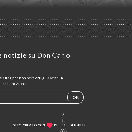
e notizie su Don Carlo
sletter per non perderti gli eventi in
me promozioni.
OK
SITO CREATO CON
IN
DI
UNIITI