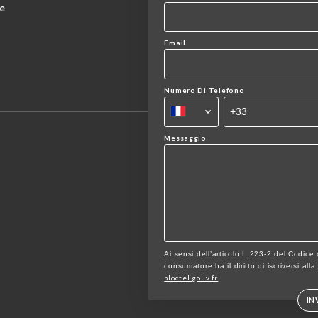
e
Email
Numero Di Telefono
Messaggio
Ai sensi dell’articolo L.223-2 del Codice
consumatore ha il diritto di iscriversi all
bloctel.gouv.fr
IN