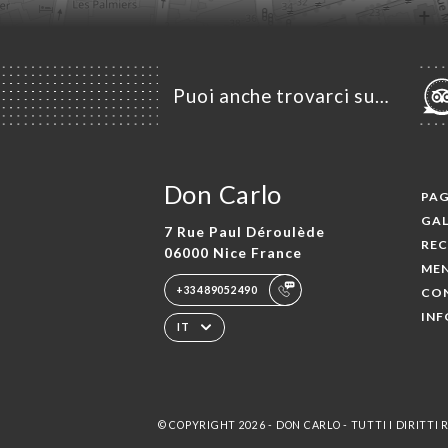
Puoi anche trovarci su…
Don Carlo
PAG
GAL
7 Rue Paul Déroulède
REC
06000 Nice France
ME
+33489052490
CO
INF
IT
© COPYRIGHT 2026 - DON CARLO - TUTTI I DIRITTI 