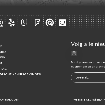
Volg alle ni
ME
ERIJ
IEW
Meld je aan voor onze n
U
evenementen en promot
TACT
IDISCHE KENNISGEVINGEN
 VOORBEHOUDEN
WEBSITE GECREËERD 