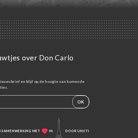
euwtjes over Don Carlo
ieuwsbrief en blijf op de hoogte van komende
ies.
OK
IN SAMENWERKING MET
IN
DOOR
UNIITI