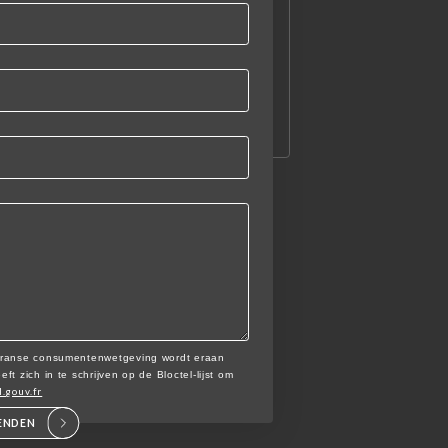
 Franse consumentenwetgeving wordt eraan
t zich in te schrijven op de Bloctel-lijst om
l.gouv.fr
ENDEN